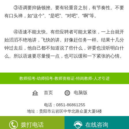
③语调要抑扬顿挫。要有轻重音之别，有节奏性。不要
有口头禅，如“这个”、“是吧”、“对吧”、“啊”等。
④语速不能太快。有些应聘者可能太紧张，一上台就开
始滔滔不绝地讲，飞快的讲。好像赶任务一样。结果十几分
钟过去后，他自己都不知道说了些什么，评委也没听明白什
么。所以语速要尽量慢一点，也可以缓和一下紧张的心情。
教师招考
-
幼师招考
-
教师资格证
-
特岗教师
-
人才引进
首页
电脑版
电话：0851-86861255
地址：贵阳市云岩区中华北路众厦大厦6楼
All Rights Reserved
拨打电话
在线咨询