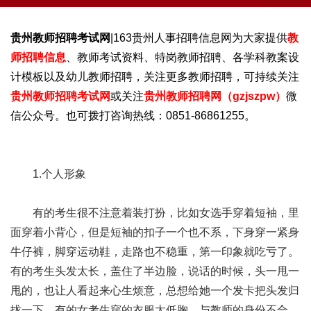
贵州教师招聘考试网
|163贵州人事招聘信息网为大家提供
教
师招聘信息
、教师考试资料、特岗教师招聘、各学科教案设
计模板以及幼儿教师招聘，关注更多教师招聘，可持续关注
贵州教师招聘考试网
或关注
贵州教师招聘网（gzjszpw）
微
信公众号。也可拨打咨询热线：0851-86861255。
1.个人形象
有的考生很不注意着装打扮，比如女选手穿着短袖，里
面穿着小背心，但是短袖的扣子一个也不系，下身穿一紧身
牛仔裤，脚穿运动鞋，走路也不稳重，第一印象就吃亏了。
有的考生头发太长，盖住了半边脸，说话的时候，头一甩一
甩的，也让人看起来心生烦意，总想给她一个发卡把头发归
拢一下。有的女考生穿的衣服太低胸，与教师的身份不合。