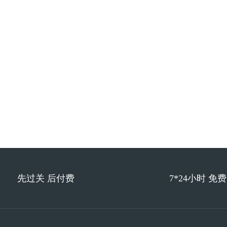
先过关 后付费
7*24小时 免