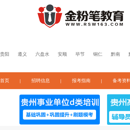
贵阳
遵义
六盘水
安顺
毕节
铜仁
黔南
首页
招聘信息
报考指南
备考资