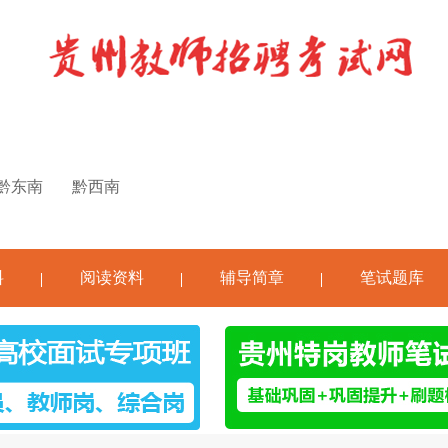
黔东南
黔西南
料
阅读资料
辅导简章
笔试题库