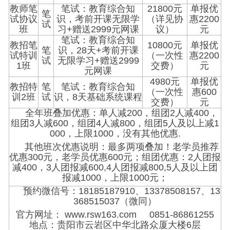
教师笔
笔试：教育综合知
21800元
单报优
笔
试协议
识，考前开课无限学
（详见协
惠2200
试
班
习+赠送2999元网课
议）
元
笔试：教育综合知
教招笔
10800元
单报优
笔
识，28天+考前开课
试特训
（一次性
惠2200
试
无限学习+赠送2999
1班
交费）
元
元网课
4980元
单报优
教招特
笔
笔试：教育综合知
（一次性
惠600
训2班
试
识，8天基础系统课程
交费）
元
全年班叠加优惠：单人减200，组团2人减400，
组团3人减600，组团4人减800，组团5人及以上减1
000，上限1000，没有其他优惠.
其他班次优惠说明：最多两项叠加！老学员推荐
优惠300元，老学员优惠600元；组团优惠：2人团报
减400，3人团报减600,4人团报减800,5人及以上团
报减1000，上限1000元；
预约微信号：18185187910、13378508157、13
368515037（微同）
官方网址： www.rsw163.com 0851-86861255
地点：贵阳市云岩区中华北路众厦大楼6层