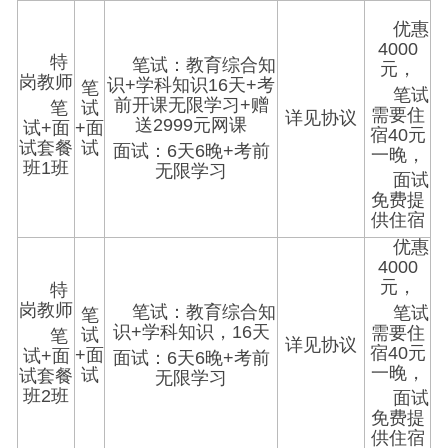
优惠
4000
特
笔试：教育综合知
元，
岗教师
识+学科知识16天+考
笔
笔试
前开课无限学习+赠
笔
试
需要住
详见协议
送2999元网课
试+面
+面
宿40元
试套餐
试
面试：6天6晚+考前
一晚，
班1班
无限学习
面试
免费提
供住宿
优惠
4000
元，
特
岗教师
笔试：教育综合知
笔试
笔
识+
学科知识，16天
需要住
试
笔
详见协议
宿40元
+面
试+面
面试：6天6晚+考前
一晚，
试
试套餐
无限学习
班2班
面试
免费提
供住宿