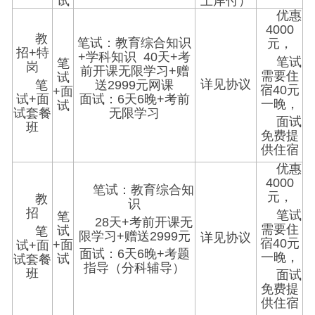
试
上岸付）
优惠
4000
教
笔试：教育综合知识
元，
招+特
+学科知识 40天+考
笔试
笔
岗
前开课无限学习+赠
需要住
试
详见协议
笔
送2999元网课
宿40元
+面
试+面
面试：6天6晚+考前
一晚，
试
试套餐
无限学习
面试
班
免费提
供住宿
优惠
4000
笔试：教育综合知
元，
教
识
招
笔试
笔
28天+考前开课无
需要住
试
笔
限学习+赠送2999元
详见协议
宿40元
+面
试+面
面试：6天6晚+考题
一晚，
试
试套餐
指导（分科辅导）
班
面试
免费提
供住宿